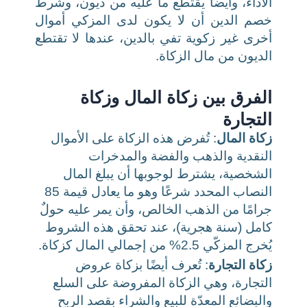
الأداء، وأيضاً يقتطع ما عليه من ديون، وشرط
خصم الدين أن لا يكون لدى المزكي أموال
أخرى غير زكوية تفي بالدين، عندها لا تقتطع
الديون من مال الزكاة.
الفرق بين زكاة المال وزكاة
التجارة
زكاة المال
: تُفرض هذه الزكاة على الأموال
النقدية والذهب والفضة والمدخرات
الشخصية، يشترط لوجوبها أن يبلغ المال
النصاب المحدد شرعًا وهو ما يعادل قيمة 85
جرامًا من الذهب الخالص، وأن يمر عليه حولٌ
كامل (سنة هجرية)، عند تحقق هذه الشروط
يُخرج المزكّي 2.5% من إجمالي المال كزكاة.
زكاة التجارة
: تُعرف أيضًا بزكاة عروض
التجارة، وهي الزكاة المفروضة على السلع
والبضائع المعدّة للبيع والشراء بقصد الربح