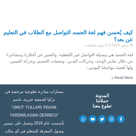
كيف يُحسن فهم لغة الجسد التواصل مع الطلاب في التعليم
عن بعد؟
29 مايو، 2024
لا توجد تعليقات
لغة الجسد هي وسيلة التواصل غير اللفظية، والتعبير عن أفكارنا ومشاعرنا
من خلال تعابير الوجه، وحركات اليدين، وضعيات الجسم، وحركة العينين،
ولها أهمية بتواصلنا اليومي،
Read More »
مسارات مبادرة تطوعية مرخصة في
المدونة
تركيا كجمعية خيرية، باسم
حملاتنا
تطوع معنا
“UMUT YOLLARI INSANI
YARDIMLASMA DERNEGI”
W
Y
T
I
F
h
o
w
n
a
تأسست عام 2019 وتعمل على تيسير
a
u
i
s
c
t
t
t
t
e
وصول المعرفة للمتعلم في أي مكان
s
u
t
a
b