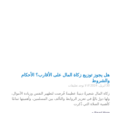
هل يجوز توزيع زكاة المال على الأقارب؟ الأحكام
والشروط
30 أبريل، 2024
لا توجد تعليقات
زكاة المال شعيرةٌ دينيةٌ عظيمةٌ فُرضت لتطهير النفس وزيادة الأموال،
ولها دورٌ بالغٌ في تعزيز الروابط والتآلف بين المسلمين، وأهميتها تمامًا
كأهمية الصلاة التي ذُكرت
Read More »