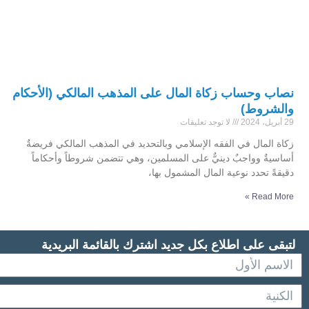
نصاب وحساب زكاة المال على المذهب المالكي (الأحكام
والشروط)
29 أبريل، 2024
لا توجد تعليقات
زكاة المال في الفقه الإسلامي وبالتحديد في المذهب المالكي فريضةٌ
أساسيةٌ وواجبٌ دينيٌّ على المسلمين، وهي تتضمن شروطاً وأحكاماً
دقيقةً تحدد نوعية المال المشمول بها،
Read More »
لتبقى على اطلاع بكل جديد اشترك بالقائمة البريدية
الاسم
الاول
الكنية