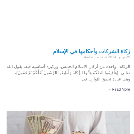
زكاة الشركات وأحكامها في الإسلام
25 يونيو، 2024
لا توجد تعليقات
الزكاة.. واحدة من أركان الإسلام الخمس، وركيزة أساسية فيه، يقول الله
تعالى: {وَأَقِيمُوا الصَّلَاةَ وَآتُوا الزَّكَاةَ وَأَطِيعُوا الرَّسُولَ لَعَلَّكُمْ تُرْحَمُونَ}،
وهي عبادة تحقق التوازن في
Read More »