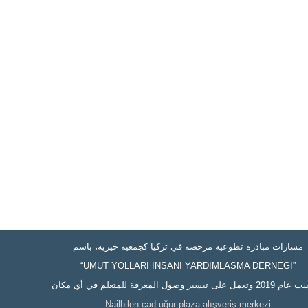
مسارات مبادرة تطوعية مرخصة في تركيا كجمعية خيرية، باسم
“UMUT YOLLARI INSANI YARDIMLASMA DERNEGI”
على تيسير وصول المعرفة للمتعلم في أي مكان
Nailbilen cad uğur plaza alışveriş merkezi