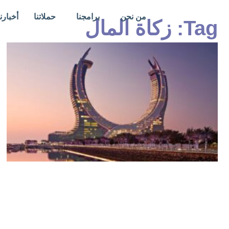
خطي
من نحن
برامجنا
حملاتنا
أخبارنا
لى
Tag: زكاة المال
لمحتوى