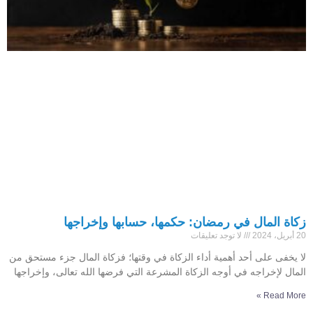
زكاة المال في رمضان: حكمها، حسابها وإخراجها
20 أبريل، 2024
لا توجد تعليقات
لا يخفى على أحد أهمية أداء الزكاة في وقتها؛ فزكاة المال جزء مستحق من
المال لإخراجه في أوجه الزكاة المشرعة التي فرضها الله تعالى، وإخراجها
Read More »