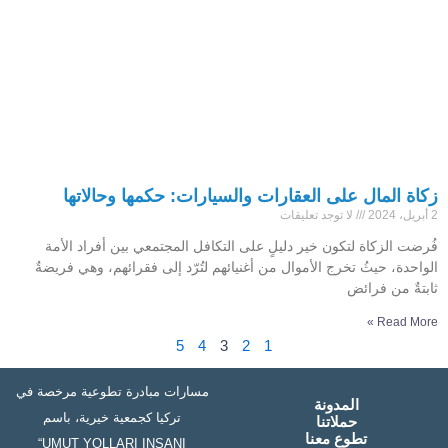
زكاة المال على العقارات والسيارات: حكمها وحالاتها
2 أبريل، 2024
لا توجد تعليقات
فُرضت الزكاة لتكون خير دليلٍ على التكافل المجتمعي بين أفراد الأمة
الواحدة، حيثُ تخرج الأموال من أغنيائهم لتُرّد إلى فقرائهم، وهي فريضةٌ
ثابتةٌ من فرائض
Read More »
5
4
3
2
1
مسارات مبادرة تطوعية مرخصة في
المدونة
تركيا كجمعية خيرية، باسم
حملاتنا
تطوع معنا
“UMUT YOLLARI INSANI