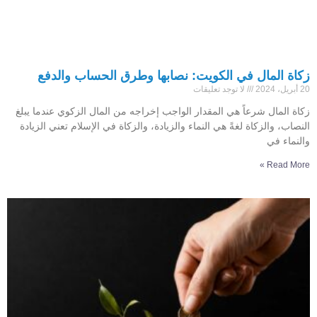
زكاة المال في الكويت: نصابها وطرق الحساب والدفع
20 أبريل، 2024
لا توجد تعليقات
زكاة المال شرعاً هي المقدار الواجب إخراجه من المال الزكوي عندما يبلغ
النصاب، والزكاة لغةً هي النماء والزيادة، والزكاة في الإسلام تعني الزيادة
والنماء في
Read More »