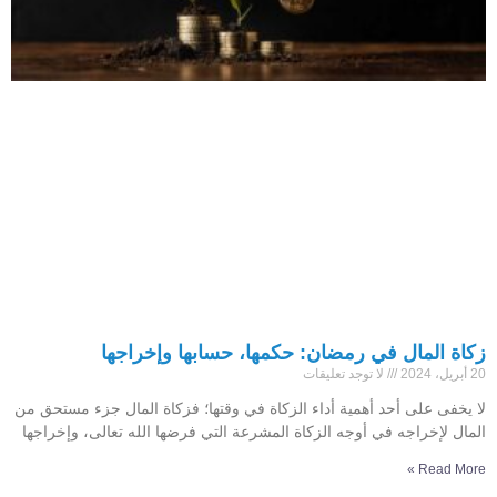
زكاة المال في رمضان: حكمها، حسابها وإخراجها
20 أبريل، 2024
لا توجد تعليقات
لا يخفى على أحد أهمية أداء الزكاة في وقتها؛ فزكاة المال جزء مستحق من
المال لإخراجه في أوجه الزكاة المشرعة التي فرضها الله تعالى، وإخراجها
Read More »