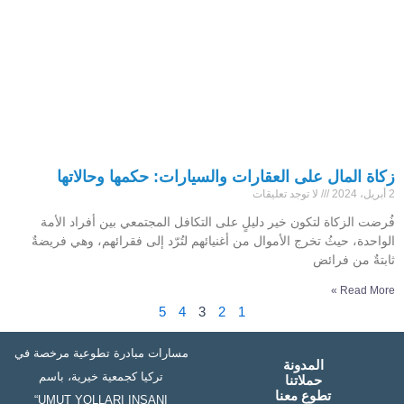
زكاة المال على العقارات والسيارات: حكمها وحالاتها
2 أبريل، 2024
لا توجد تعليقات
فُرضت الزكاة لتكون خير دليلٍ على التكافل المجتمعي بين أفراد الأمة
الواحدة، حيثُ تخرج الأموال من أغنيائهم لتُرّد إلى فقرائهم، وهي فريضةٌ
ثابتةٌ من فرائض
Read More »
5
4
3
2
1
مسارات مبادرة تطوعية مرخصة في
المدونة
تركيا كجمعية خيرية، باسم
حملاتنا
تطوع معنا
“UMUT YOLLARI INSANI