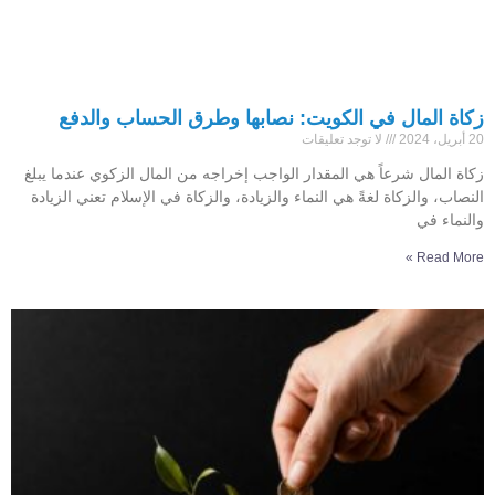
زكاة المال في الكويت: نصابها وطرق الحساب والدفع
20 أبريل، 2024
لا توجد تعليقات
زكاة المال شرعاً هي المقدار الواجب إخراجه من المال الزكوي عندما يبلغ
النصاب، والزكاة لغةً هي النماء والزيادة، والزكاة في الإسلام تعني الزيادة
والنماء في
Read More »