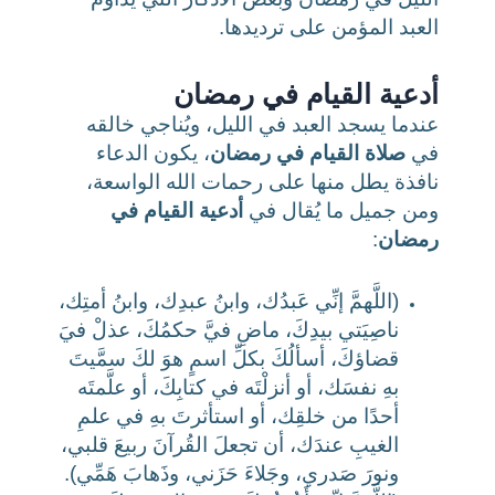
العبد المؤمن على ترديدها.
أدعية القيام في رمضان
عندما يسجد العبد في الليل، ويُناجي خالقه
في
صلاة القيام في رمضان
، يكون الدعاء
نافذة يطل منها على رحمات الله الواسعة،
ومن جميل ما يُقال في
أدعية القيام في
رمضان
:
(اللَّهمَّ إنِّي عَبدُك، وابنُ عبدِك، وابنُ أمتِك،
ناصِيَتي بيدِكَ، ماضِ فيَّ حكمُكَ، عذلْ فيَ
قضاؤكَ، أسألُكَ بكلِّ اسمٍ هوَ لكَ سمَّيتَ
بهِ نفسَك، أو أنزلْتَه في كتابِكَ، أو علَّمتَه
أحدًا من خلقِك، أو استأثرتَ بهِ في علمِ
الغيبِ عندَك، أن تجعلَ القُرآنَ ربيعَ قلبي،
ونورَ صَدري، وجَلاءَ حَزَني، وذَهابَ هَمِّي).