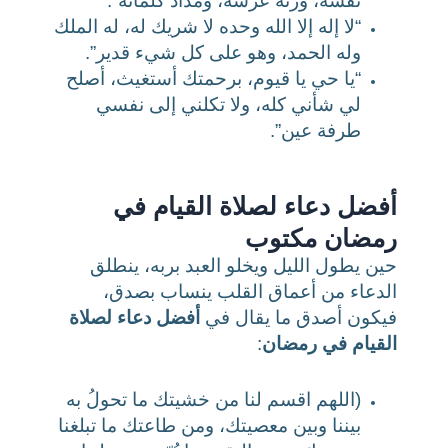
نفسه، وزنة عرشه، ومداد كلماته”.
“لا إله إلا الله وحده لا شريك له، له الملك
وله الحمد، وهو على كل شيء قدير”.
“يا حي يا قيوم، برحمتك أستغيث، أصلح
لي شأني كله، ولا تكلني إلى نفسي
طرفة عين”.
أفضل دعاء لصلاة القيام في
رمضان مكتوب
حين يطول الليل ويخلو العبد بربه، ينطلق
الدعاء من أعماق القلب ينساب بصدق،
فيكون أصدق ما يقال في
أفضل دعاء لصلاة
القيام في رمضان
:
(اللهم اقسم لنا من خشيتك ما تحولُ به
بيننا وبين معصيتك، ومن طاعتك ما تبلغنا