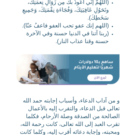
(اللَّهُمَّ إنِّي أَعُوذُ بكَ مِن زَوَالِ نِعمَتِكَ،
وتَحَوُلِ عَافِیَتِكَ، وَفُجَاءَةِ نِقْمَتِكَ، وَجَمِيعِ
سَخَطِكَ).
(اللهم إنك عفو تحب العفو فاعفُ عنّا).
(ربنا آتنا في الدنيا حسنة وفي الآخرة
حسنة وقنا عذاب النار).
و من آداب الدعاء، وأسباب إجابته حمد الله
تعالى قبل الدعاء، والتقرب إليه بالأعمال
الصالحة من الصدقة وصلة الأرحام، فكلما
تقرب العبد إلى الله تعالى، كانت رحمة الله،
ومحبته، وإجابة دعائه أقرب إليه، وكلما كانت