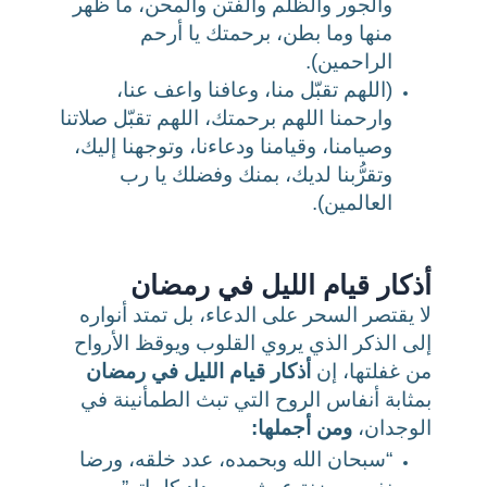
والجور والظلم والفتن والمحن، ما ظهر
منها وما بطن، برحمتك يا أرحم
الراحمين).
(اللهم تقبّل منا، وعافنا واعف عنا،
وارحمنا اللهم برحمتك، اللهم تقبّل صلاتنا
وصيامنا، وقيامنا ودعاءنا، وتوجهنا إليك،
وتقرُّبنا لديك، بمنك وفضلك يا رب
العالمين).
أذكار قيام الليل في رمضان
لا يقتصر السحر على الدعاء، بل تمتد أنواره
إلى الذكر الذي يروي القلوب ويوقظ الأرواح
من غفلتها، إن
أذكار قيام الليل في رمضان
بمثابة أنفاس الروح التي تبث الطمأنينة في
الوجدان،
ومن أجملها:
“سبحان الله وبحمده، عدد خلقه، ورضا