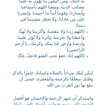
به جنتك، ومن اليقين ما تُهّون به علينا
مصائب الدنيا، ومتعنا اللهم بأسماعنا
وأبصارنا، وقوتنا أبداً ما أحييتنا، وانصرنا
على من عادانا، ولا تجعل مصيبتنا في
ديننا).
(اللهم زدنا ولا تنقصنا، وأكرمنا ولا تُهنّا،
وأعطنا ولا تحرمنا، وآثرنا ولا تُؤثر علينا،
وارضنا وارض عنا بمنّك وكرمك، يا أرحم
الراحمين).
(اللهم إنك عفوٌ تحب العفو فاعفُ عنّا).
ليكن ليلك مزداناً بالصلاة ولسانك عامرًا بالذكر
وقلبك متعلقًا بالرحمة والمغفرة، عسى أن
تبلغ بها نور القرب من الله.
واستذكر أن شهر الرحمة والإحسان هو أفضل
الشهور التي نتزود فيها من أعمال الخير، لذلك