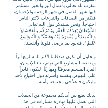
نتقرب لله تعالى بأعمال البر والخير، نستثمر
فيها شهر الفضل في شهر الرحمة والإحسان،
فنكثر من الصدقات والتبرعات لأكثر الناس
احتياجاً، ونحن نستذكر قول الله تعالى ”
الشَّيْطَانُ يَعِدُكُمُ الْفَقْرَ وَيَأْمُرُكُم بِالْفَحْشَاءِ ۖ
وَاللَّهُ يَعِدُكُم مَّغْفِرَةً مِّنْهُ وَفَضْلًا ۗ وَاللَّهُ وَاسِعٌ
عَلِيمٌ “، فنجود بما يرضى قلوبنا وأنفسنا.
ونحاول أن تكون صدقاتنا لأكثر المشاريع أثراً
ومنفعة، المشاريع التي تهتم ببناء الإنسان،
الفرد المسلم معرفيّاً ومهاريّاً، ليكون قادراً
على النهوض بنفسه وأسرته دون احتياجٍ لأحد،
وليكون فاعلاً في مجتمعه وأمته.
لذلك نضع بين أيديكم مجموعة من الحملات
التي تعمل عليها مبادرة مسارات في هذا
الشهر المبارك، علّه يكون لديكم مساهمة