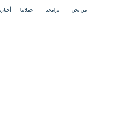
خطي
من نحن
برامجنا
حملاتنا
أخبارنا
لى
لمحتوى