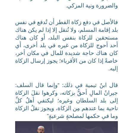
والضرورة ونية المزكي.
فالأصل في دفع زكاة الفطر أن تُدفع في نفس
بلد إقامة المسلم، ولا تُنقل إلا إذا لم يكن هناك
مستحقين للزكاة بنفس البلد، أو كان هناك
أحد أحوج للزكاة من غيره في بلد أخرى، أي
كان هناك حاجة شديدة للمال في مكان أخر،
خاصةً إذا كان من الأقرباء؛ يجوز إرسال الزكاة
إليه.
قال ابنُ تيمية في ذلك: “وإنما قال السلف:
جيرانُ المالِ أحقُّ بزكاته، وكرهوا نقلَ الزكاة
إلى بلد السلطان وغيره؛ ليكتفي أهلُ كلِّ
ناحية بما عندهم مِن الزكاة، ويجوز نقلُ الزكاة
وما في حكمها لمصلحةٍ شرعيةٍ”