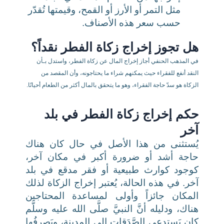
مثل التمر أو الأرز أو القمح، وقيمتها تُقدّر
حسب سعر هذه الأصناف.
هل تجوز إخراج زكاة الفطر نقداً؟
في المذهب الحنفي أجاز إخراج المال عن زكاة الفطر، واستدل بـأن
النقد أنفع للفقراء حيث يمكنهم شراء ما يحتاجونه، وأن المقصد من
الزكاة هو سدّ حاجة الفقراء، وهو ما يتحقق بالمال أكثر من الطعام أحيانًا.
حكم إخراج زكاة الفطر في بلد
آخر
يُستثنى من هذا الأصل في حال كان هناك
حاجة أشد أو ضرورة أكبر في مكان آخر،
كوجود كوارث طبيعية أو فقر مدقع في بلد
آخر. في هذه الحالة، يُعتبر إخراج الزكاة لذلك
المكان جائزاً وأولى لمساعدة المحتاجين
هناك،
ودليله
أنَّ النبيَّ صلَّى الله عليه وسلَّم
كان يَستدعي الصَّدَقاتِ إلى المدينةِ، ويَصرِفُها