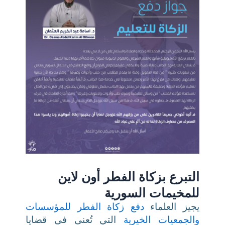
التبرع بزكاة الفطر أون لاين
للمخيمات السورية
يجيز العلماء
دفع زكاة الفطر للمؤسسات
والجمعيات الخيرية
التي تُعنى في قضايا