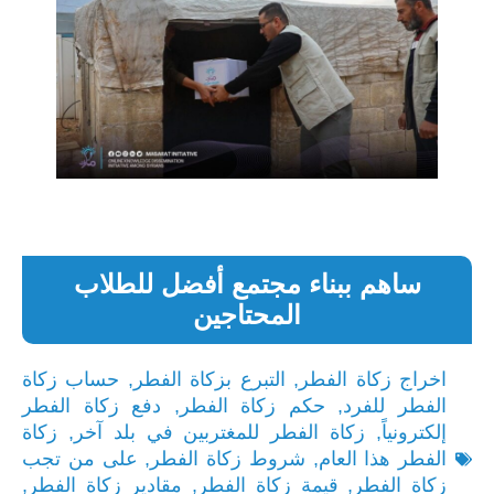
ساهم ببناء مجتمع أفضل للطلاب
المحتاجين
اخراج زكاة الفطر
,
التبرع بزكاة الفطر
,
حساب زكاة
الفطر للفرد
,
حكم زكاة الفطر
,
دفع زكاة الفطر
إلكترونياً
,
زكاة الفطر للمغتربين في بلد آخر
,
زكاة
الفطر هذا العام
,
شروط زكاة الفطر
,
على من تجب
زكاة الفطر
,
قيمة زكاة الفطر
,
مقادير زكاة الفطر
,