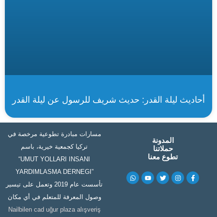
أحاديث ليلة القدر: حديث شريف للرسول عن ليلة القدر
مسارات مبادرة تطوعية مرخصة في
المدونة
تركيا كجمعية خيرية، باسم
حملاتنا
تطوع معنا
“UMUT YOLLARI INSANI
YARDIMLASMA DERNEGI”
W
Y
T
I
F
h
o
w
n
a
تأسست عام 2019 وتعمل على تيسير
a
u
i
s
c
t
t
t
t
e
وصول المعرفة للمتعلم في أي مكان
s
u
t
a
b
a
b
e
g
o
Nailbilen cad uğur plaza alışveriş
p
e
r
r
o