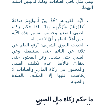
وهي مثل باقي العبادات. وذلك لدليلين استند
إليهما:
الآية الكريمة: “خُذْ مِنْ أَمْوَالِهِمْ صَدَقَةً
تُطَهِّرُهُمْ وَتُزَكِّيهِم بِهَا”، لذا حكم زكاة
الصبي الصغير وحسب تفسير هذه الآية
ليس أهلاً للتطهير أيّ لا ذنب له.
الحديث النبوي الشريف: “رفع القلم عن
ثلاثة عن النائم حتى يستيقظ، وعن
الصبي حتى يشب، وعن المعتوه حتى
يعقل”. فالأصل عدم تكليف الصبي
والمجنون في زكاة المال، والعبادات لا
يحُاسب عليها إلا المكلّف بالصلاة
والصيام.
ما حكم زكاة مال الصبي