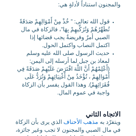
والمجنون استناداً لأدلةٍ هي:
قول الله تعالى: ” خُذْ مِنْ أَمْوَالِهِمْ صَدَقَةً
تُطَهِّرُهُمْ وَتُزَكِّيهِمْ بِهَا”، فالزكاة في مال
الصبي أمرٌ وفريضةٌ يجب قضائها إذا
اكتمل النصاب واكتمل الحول.
حديث الرسول صلى الله عليه وسلم
لمعاذ بن جبل لما أرسله إلى اليمن:
(أَعْلِمْهُمْ أَنَّ اللَّهَ افْتَرَضَ عَلَيْهِمْ صَدَقَةً فِي
أَمْوَالِهِمْ ، تُؤْخَذُ مِنْ أَغْنِيَائِهِمْ وَتُرَدُّ عَلَى
فُقَرَائِهِمْ). وهذا القول يفسر بأن الزكاة
واجبة في عموم المال.
الاتجاه الثاني
ويتفرّد به
مذهب الأحناف
الذي يرى بأن الزكاة
في مال الصبي والمجنون لا تجب وغير جائزة،