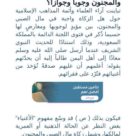
والمجنون وجوباً وجوازاً؟
تباينت آراء العلماء وأئمة المذاهب الإسلامية
حول هل الزكاة واجبة في مال الصبي
والمجنون، بين مؤيدٍ لوجوبها ومعارضٍ لها
حسبما ذُكر في فتوى اللجنة الدائمة بالمملكة
السعودية، وذلك استنادًا للحديث النبوي
الشريف عندما أرسل صلى الله عليه وسلم
معاذًا إلى أهل اليمن طالباً إليه أن يحدّثهم
بقوله: أعلمهم أن عليهم صدقةً تُؤخذ من
أغنيائهم فتُرّد على فقرائهم.
فيكون بذلك ( ص ) قد وسّع مفهوم “الأغنياء”
بغض النظر عن الحالة الذهنية أو العمرية
لمالكها، وشمل زكاة مال الصبي والمجنون.