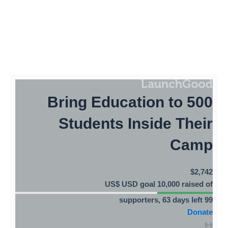
Bring Education to 500
Students Inside Their
Camp
$
2,742
goal
raised of
63
days left
supporters,
99
Donate