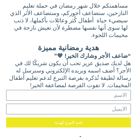
مساهمتكم خلال شهر رمضان في حملة تعليم
النازحين، ستضاعف أجوركم، وستضاعف الأثر الذي
سيضيء حياة أطفال كُثر وعائلات بأكملها، لا ذنب
لها سوى أنها نفسها مضطرة لأن تعيش نازحة في
مخيمات اللجوء.
هدية رمضانية مميزة
“ضاعف الأجر وشارك الخير! 💙”
هل لديك صديق عزيز تحب أن يكون شريكًا لك في
الأجر؟ أضف اسمه وبريده الإلكتروني وسنرسل له
رسالة لطيفة تُذكره بفرصة التبرع لدعم تعليم أطفال
المخيمات. لا تفوت الفرصة لمضاعفة الخير!
ا
ل
ا
ا
ل
س
ا
م
قدم التبرع كهدية
ي
م