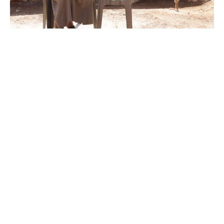
ساهم في حملة تعليم أطفال المخيمات
الآن وكن بعطاءك مثل النبي ﷺ
حيث كان النبي ﷺ أجود ما يكون في
رمضان، فكان كـ ” الريح المرسلة ” في
العطاء (متفق عليه).
كل مساهمة منك ستكون وسيلة أساسية لانتشال هؤلاء
الأطفال من براثن الفقر والتهميش، وإعدادهم ليكونوا
أفراداً منتجين في مجتمعهم.