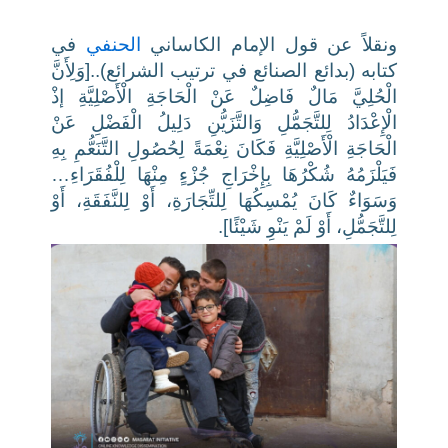
ونقلاً عن قول الإمام الكاساني
الحنفي
في
كتابه (بدائع الصنائع في ترتيب الشرائع)..[وَلِأَنَّ
الْحُلِيَّ مَالٌ فَاضِلٌ عَنْ الْحَاجَةِ الْأَصْلِيَّةِ إذْ
الْإِعْدَادُ لِلتَّجَمُّلِ وَالتَّزَيُّنِ دَلِيلُ الْفَضْلِ عَنْ
الْحَاجَةِ الْأَصْلِيَّةِ فَكَانَ نِعْمَةً لِحُصُولِ التَّنَعُّمِ بِهِ
فَيَلْزَمُهُ شُكْرُهَا بِإِخْرَاجِ جُزْءٍ مِنْهَا لِلْفُقَرَاءِ…
وَسَوَاءٌ كَانَ يُمْسِكُهَا لِلتِّجَارَةِ، أَوْ لِلنَّفَقَةِ، أَوْ
لِلتَّجَمُّلِ، أَوْ لَمْ يَنْوِ شَيْئًا].