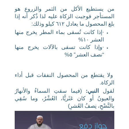
من يستطيع الأكل من الثمر والزروع هو
المستأجر فوجبت الزكاة عليه لذا ذُكر أنه إذا
بلغ المحصول ما يعادل ٦١٢ كيلو وذلك:
·إذا كانت تُسقى بماء المطر يخرج منها
العشر ١٠%
·وإذا كانت تسقى بالآلات يخرج منها
“نصف العشر” ٥%
ولا يقتطع من المحصول النفقات قبل أداء
الزكاة.
لقول
النبي:
(فيما سقتِ السماءُ والأنهارُ
والعيونُ أو كان عَثَريًّا، العُشْرُ، وما سُقِي
بالنَّضْحِ، نِصفُ العُشرِ)