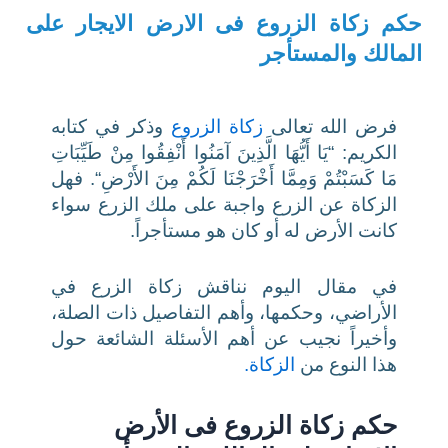
حكم زكاة الزروع فى الارض الايجار على
المالك والمستأجر
فرض الله تعالى
زكاة الزروع
وذكر في كتابه
الكريم: “
يَا أَيُّهَا الَّذِينَ آمَنُوا أَنْفِقُوا مِنْ طَيِّبَاتِ
مَا كَسَبْتُمْ وَمِمَّا أَخْرَجْنَا لَكُمْ مِنَ الأَرْضِ
“. فهل
الزكاة عن الزرع واجبة على ملك الزرع سواء
كانت الأرض له أو كان هو مستأجراً.
في مقال اليوم نناقش زكاة الزرع في
الأراضي، وحكمها، وأهم التفاصيل ذات الصلة،
وأخيراً نجيب عن أهم الأسئلة الشائعة حول
هذا النوع من
الزكاة.
حكم زكاة الزروع فى الأرض