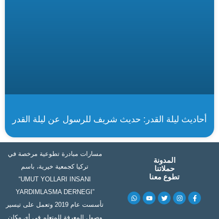
أحاديث ليلة القدر: حديث شريف للرسول عن ليلة القدر
مسارات مبادرة تطوعية مرخصة في
المدونة
تركيا كجمعية خيرية، باسم
حملاتنا
تطوع معنا
“UMUT YOLLARI INSANI
YARDIMLASMA DERNEGI”
W
Y
T
I
F
h
o
w
n
a
تأسست عام 2019 وتعمل على تيسير
a
u
i
s
c
t
t
t
t
e
وصول المعرفة للمتعلم في أي مكان