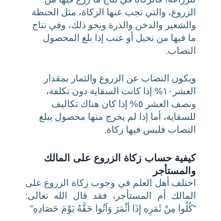
الزروع، والتي تجب عنها الزكاة،
مثل الحنطة
والشعير والدخن والذرة ونحو ذلك، وفي نتاج
ما فيها من نخيل أو عنب إذا بلغ المحصول
النصاب.
ويكون النصاب عن الزروع والثمار بمقدار
العشر١٠% إذا كانت السقاية دون تكلفة،
ونصف العشر ٥% إذا كان هناك تكاليف
للسقاية،
أما إذا لم يخرج منها محصول يبلغ
النصاب فليس فيها زكاة.
كيفية حساب زكاة الزروع على المالك
والمستأجر
اختلف أهل العلم في وجوب زكاة الزروع على
المالك أم المستأجر،
فقد قال الله تعالى:
“
كُلُوا مِنْ ثَمَرِهِ إِذَا أثْمَرَ وَآتُوا حَقَّهُ يَوْمَ حَصَادِهِ
“