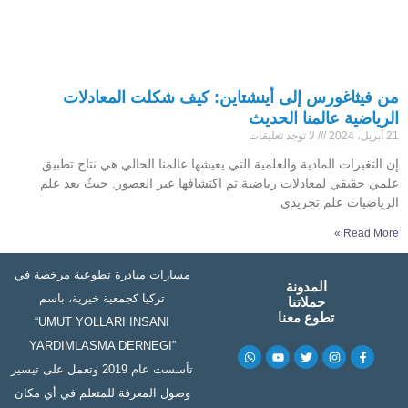
من فيثاغورس إلى أينشتاين: كيف شكلت المعادلات
الرياضية عالمنا الحديث
21 أبريل، 2024
لا توجد تعليقات
إن التغيرات المادية والعلمية التي يعيشها عالمنا الحالي هي نتاج تطبيق
علمي حقيقي لمعادلات رياضية تم اكتشافها عبر العصور. حيثُ يعد علم
الرياضيات علم تجريدي
Read More »
مسارات مبادرة تطوعية مرخصة في
المدونة
تركيا كجمعية خيرية، باسم
حملاتنا
تطوع معنا
“UMUT YOLLARI INSANI
YARDIMLASMA DERNEGI”
W
Y
T
I
F
h
o
w
n
a
تأسست عام 2019 وتعمل على تيسير
a
u
i
s
c
t
t
t
t
e
وصول المعرفة للمتعلم في أي مكان
s
u
t
a
b