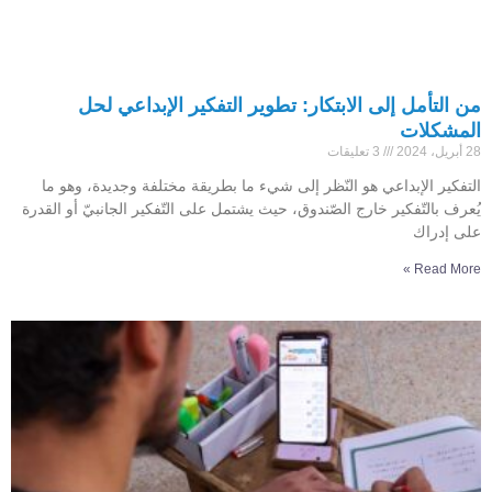
من التأمل إلى الابتكار: تطوير التفكير الإبداعي لحل
المشكلات
28 أبريل، 2024
3 تعليقات
التفكير الإبداعي هو النّظر إلى شيء ما بطريقة مختلفة وجديدة، وهو ما
يُعرف بالتّفكير خارج الصّندوق، حيث يشتمل على التّفكير الجانبيّ أو القدرة
على إدراك
Read More »