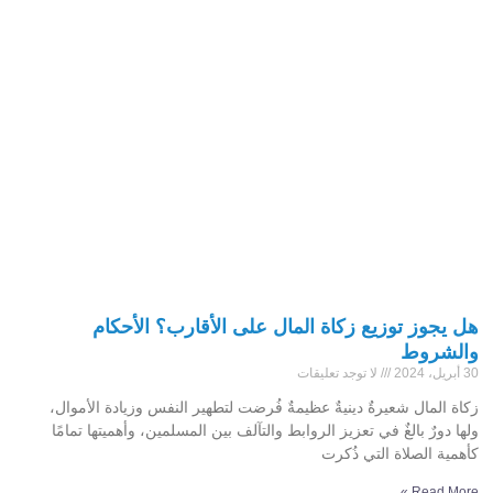
هل يجوز توزيع زكاة المال على الأقارب؟ الأحكام
والشروط
30 أبريل، 2024
لا توجد تعليقات
زكاة المال شعيرةٌ دينيةٌ عظيمةٌ فُرضت لتطهير النفس وزيادة الأموال،
ولها دورٌ بالغٌ في تعزيز الروابط والتآلف بين المسلمين، وأهميتها تمامًا
كأهمية الصلاة التي ذُكرت
Read More »