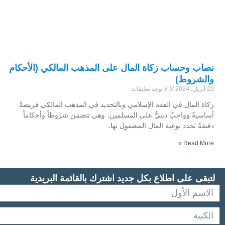
نصاب وحساب زكاة المال على المذهب المالكي (الأحكام
والشروط)
29 أبريل، 2024
لا توجد تعليقات
زكاة المال في الفقه الإسلامي وبالتحديد في المذهب المالكي فريضةٌ
أساسيةٌ وواجبٌ دينيٌّ على المسلمين، وهي تتضمن شروطاً وأحكاماً
دقيقةً تحدد نوعية المال المشمول بها،
Read More »
لتبقى على اطلاع بكل جديد اشترك بالقائمة البريدية
الاسم
الاول
الكنية