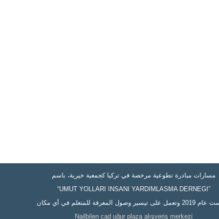
مسارات مبادرة تطوعية مرخصة في تركيا كجمعية خيرية، باسم
“UMUT YOLLARI INSANI YARDIMLASMA DERNEGI”
على تيسير وصول المعرفة للمتعلم في أي مكان
Nailbilen cad uğur plaza alışveriş merkezi