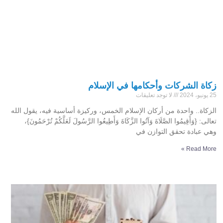
زكاة الشركات وأحكامها في الإسلام
25 يونيو، 2024
لا توجد تعليقات
الزكاة.. واحدة من أركان الإسلام الخمس، وركيزة أساسية فيه، يقول الله
تعالى: {وَأَقِيمُوا الصَّلَاةَ وَآتُوا الزَّكَاةَ وَأَطِيعُوا الرَّسُولَ لَعَلَّكُمْ تُرْحَمُونَ}،
وهي عبادة تحقق التوازن في
Read More »