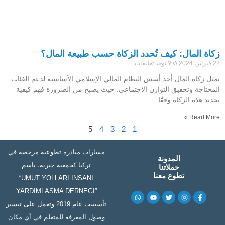
زكاة المال: كيف تُحدد الزكاة حسب طبيعة المال؟
22 فبراير، 2024
لا توجد تعليقات
تمثل زكاة المال أحد أسس النظام المالي الإسلامي الأساسية لدعم الفئات
المحتاجة وتحقيق التوازن الاجتماعي. حيث يصبح من الضرورة فهم كيفية
تحديد هذه الزكاة وفقًا
Read More »
5
4
3
2
1
مسارات مبادرة تطوعية مرخصة في
المدونة
تركيا كجمعية خيرية، باسم
حملاتنا
تطوع معنا
“UMUT YOLLARI INSANI
YARDIMLASMA DERNEGI”
W
Y
T
I
F
h
o
w
n
a
تأسست عام 2019 وتعمل على تيسير
a
u
i
s
c
t
t
t
t
e
وصول المعرفة للمتعلم في أي مكان
s
u
t
a
b