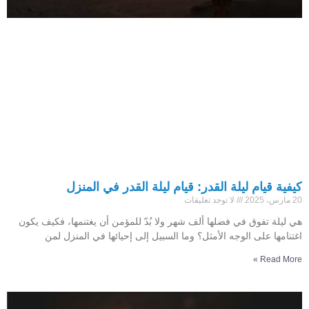
كيفية قيام ليلة القدر: قيام ليلة القدر في المنزل
20 مارس، 2025
لا توجد تعليقات
هي ليلة تفوق في فضلها ألف شهر ولا بُدّ للمؤمن أن يغتنمها، فكيف يكون
اغتنامها على الوجه الأمثل؟ وما السبيل إلى إحيائها في المنزل لمن
Read More »