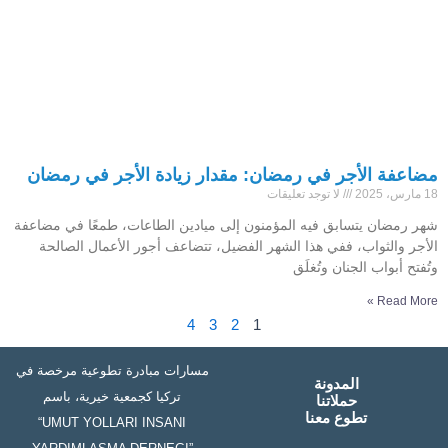
مضاعفة الأجر في رمضان: مقدار زيادة الأجر في رمضان
18 مارس، 2025
لا توجد تعليقات
شهر رمضان يتسابق فيه المؤمنون إلى ميادين الطاعات، طمعًا في مضاعفة
الأجر والثواب، ففي هذا الشهر الفضيل، تتضاعف أجور الأعمال الصالحة
وتُفتح أبواب الجنان وتُغلَق
Read More »
4
3
2
1
مسارات مبادرة تطوعية مرخصة في
المدونة
تركيا كجمعية خيرية، باسم
حملاتنا
تطوع معنا
“UMUT YOLLARI INSANI