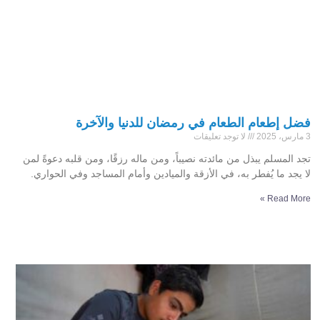
فضل إطعام الطعام في رمضان للدنيا والآخرة
3 مارس، 2025
لا توجد تعليقات
تجد المسلم يبذل من مائدته نصيباً، ومن ماله رزقًا، ومن قلبه دعوةً لمن
لا يجد ما يُفطر به، في الأزقة والميادين وأمام المساجد وفي الحواري.
Read More »