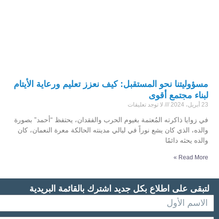
مسؤوليتنا نحو المستقبل: كيف نعزز تعليم ورعاية الأيتام
لبناء مجتمع أقوى
23 أبريل، 2024
لا توجد تعليقات
في زوايا ذاكرته المُعتمة بغيوم الحرب والفقدان، يحتفظ “أحمد” بصورة
والده، الذي كان يشع نوراً في ليالي مدينته الحالكة معرة النعمان، كان
والده يحثه دائمًا
Read More »
لتبقى على اطلاع بكل جديد اشترك بالقائمة البريدية
الاسم
الاول