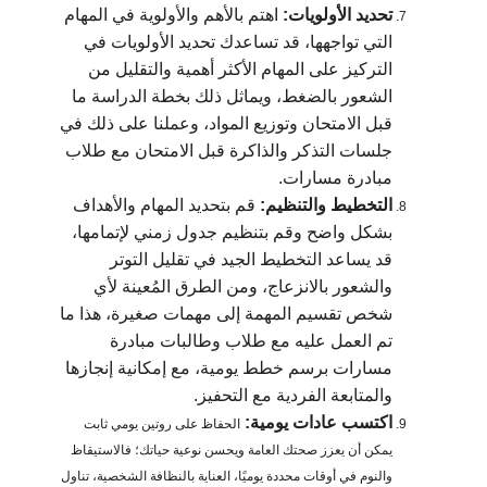
تحديد الأولويات:
اهتم بالأهم والأولوية في المهام
التي تواجهها، قد تساعدك تحديد الأولويات في
التركيز على المهام الأكثر أهمية والتقليل من
الشعور بالضغط، ويماثل ذلك بخطة الدراسة ما
قبل الامتحان وتوزيع المواد، وعملنا على ذلك في
جلسات التذكر والذاكرة قبل الامتحان مع طلاب
مبادرة مسارات.
التخطيط والتنظيم:
قم بتحديد المهام والأهداف
بشكل واضح وقم بتنظيم جدول زمني لإتمامها،
قد يساعد التخطيط الجيد في تقليل التوتر
والشعور بالانزعاج، ومن الطرق المُعينة لأي
شخص تقسيم المهمة إلى مهمات صغيرة، هذا ما
تم العمل عليه مع طلاب وطالبات مبادرة
مسارات برسم خطط يومية، مع إمكانية إنجازها
والمتابعة الفردية مع التحفيز.
اكتسب عادات يومية:
الحفاظ على روتين يومي ثابت
يمكن أن يعزز صحتك العامة ويحسن نوعية حياتك؛ فالاستيقاظ
والنوم في أوقات محددة يوميًا، العناية بالنظافة الشخصية، تناول