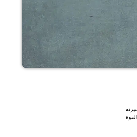
يرته
لقوة