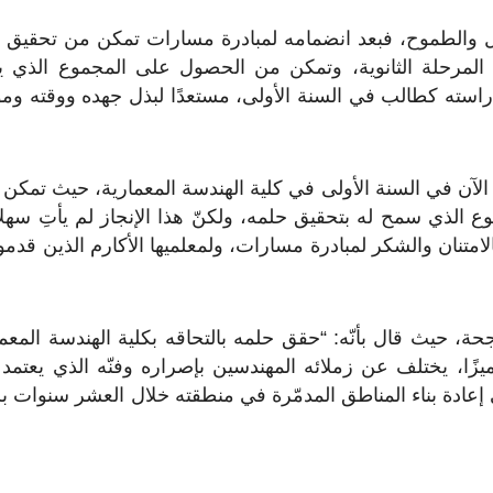
 والطموح، فبعد انضمامه لمبادرة مسارات تمكن من تحقيق 
 المرحلة الثانوية، وتمكن من الحصول على المجموع الذي ي
 دراسته كطالب في السنة الأولى، مستعدًا لبذل جهده ووقته ومو
 الآن في السنة الأولى في كلية الهندسة المعمارية، حيث تمكن ا
الذي سمح له بتحقيق حلمه، ولكنّ هذا الإنجاز لم يأتِ سهلاً
الامتنان والشكر لمبادرة مسارات، ولمعلميها الأكارم الذين قدموا
حة، حيث قال بأنّه: “حقق حلمه بالتحاقه بكلية الهندسة المعما
زًا، يختلف عن زملائه المهندسين بإصراره وفنّه الذي يعتمد
إعادة بناء المناطق المدمّرة في منطقته خلال العشر سنوات 