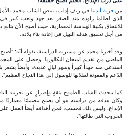
على درب الإبداع: الحلم أصبح حقيقة!
من
قرية أبديتا
في ريف إدلب، ينبض الشاب محمد بالأمل
الذي لطالما راوده منذ الصغر بعد جهد وتعب كبير في
للالتحاق بكلية الهندسة المعمارية، حيث أصبح الآن يتابع
من أجل تحقيق هدفه النبيل في إعادة بناء بلاده.
وقد أخبرنا محمد عن مسيرته الدراسية، بقوله أنّه: “أصبح
الماضي من تقديم امتحان البكالوريا، وحصل على المجموع 
استدعى منه جهداً كبيراً وسهر ليالٍ عديدة، وأيضاً يشعر ب
الدّعم والمعونة لطلابها للوصول إلى هذا النجاح العظيم”.
كما يتحدث الشاب الطموح بثقةٍ وإصرارٍ عن تجربته الناج
وكان هدفه من دراسته هو أن يصبح مصممًا معماريًا ممي
الإبداع. وليس ذلك فحسب، فمن أهدافه أيضاً العمل على 
الحروب التي طالتها”.