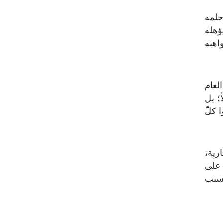
حلمه
ؤهله
اهبه
لعام
؛ بل
 كلّ
رية،
 على
بسبب