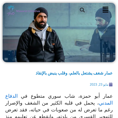
خطي
Search
لى
لمحتوى
عمار شغف يشتعل بالعلم، وقلب ينبض بالإنقاذ
مايو 23, 2023
عمار أبو حمزة، شاب سوري متطوع في
الدفاع
المدني
، يحمل في قلبه الكثير من الشغف والإصرار
رغم ما تعرض له من صعوبات في حياته، فقد تعرض
للتهجير القسري من بلدته، وانقطع عن تعليمه منذ