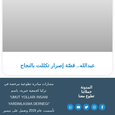
عبدالله.. قصّة إصرار تكللت بالنجاح
مسارات مبادرة تطوعية مرخصة في
المدونة
تركيا كجمعية خيرية، باسم
حملاتنا
تطوع معنا
“UMUT YOLLARI INSANI
YARDIMLASMA DERNEGI”
W
Y
T
I
F
h
o
w
n
a
تأسست عام 2019 وتعمل على تيسير
a
u
i
s
c