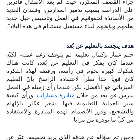
جراء القصف المتكرر، حيث لم يعد الأطفال قادرين
على الدراسة بسبب تدمير المدارس، وفقدان العديد
من الأساتذة لحقوقهم في العمل وتأسيس جيل جديد
يعلمهم ويؤهلهم لبناء مستقبل مستدام في هذه البلاد”.
هدف يتجسد بالتعليم عن بُعد
حلم عمار بإكمال تعليمه لم يتوقف رغم عمله، لكنّه
عندما كان يفكر في التعليم عن بُعد، كانت هناك
شكوك كبيرة تحوم في رأسه، ورفضه لهذه الفكرة
كان قوياً جداً نظراً لاعتقاده الراسخ بأنّ التعليم
الفيزيائي هو الأفضل، لكن عندما رأى زميله في العمل
يدرس عن بعد من خلال
مبادرة مسارات
، ورأى كيفية
سير العملية التعليمية فيها، شعر عمّار بالإلهام
والتشجيع، وقرر الانضمام لهذه المبادرة والاستفادة
من كلّ ما توفره من مزايا.
وحين تم سؤاله عن هدفه الذي يريد تحقيقه، عبّر عن