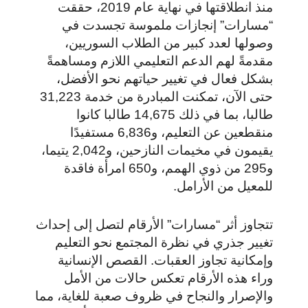
منذ انطلاقتها في نهاية عام 2019، حققت
“مسارات” إنجازات ملموسة تجسدت في
وصولها لعدد كبير من الطلاب السوريين،
مقدمةً لهم الدعم التعليمي اللازم ومساهمةً
بشكل فعال في تغيير حياتهم نحو الأفضل،
حتى الآن، تمكنت المبادرة من خدمة 31,223
طالبا، بما في ذلك 14,675 طالبا كانوا
منقطعين عن التعليم، و6,836 مستفيدًا
يقيمون في مخيمات النازحين، و2,042 يتيما،
و295 من ذوي الهمم، و650 امرأة فاقدة
للمعيل من الأرامل.
تتجاوز أثر “مسارات” الأرقام لتصل إلى إحداث
تغيير جذري في نظرة المجتمع نحو التعليم
وإمكانية تجاوز العقبات. القصص الإنسانية
وراء هذه الأرقام تعكس حالات من الأمل
والإصرار والنجاح في ظروف صعبة للغاية، مما