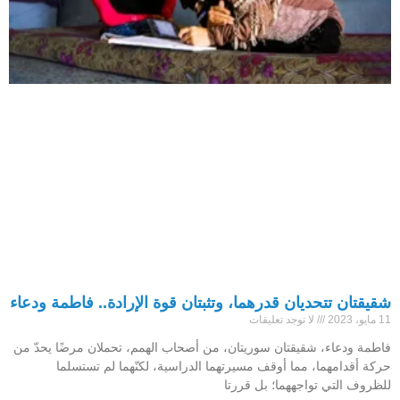
شقيقتان تتحديان قدرهما، وتثبتان قوة الإرادة.. فاطمة ودعاء
11 مايو، 2023
لا توجد تعليقات
فاطمة ودعاء، شقيقتان سوريتان، من أصحاب الهمم، تحملان مرضًا يحدّ من
حركة أقدامهما، مما أوقف مسيرتهما الدراسية، لكنّهما لم تستسلما
للظروف التي تواجههما؛ بل قررتا