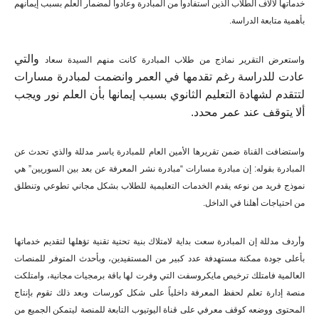
خدماتها لآلاف الطلاب الذين استفادوا من المبادرة وعادوا لمضمار العلم بسبب إيمانهم
بأهمية متابعة الدراسة.
والتي
واستعرض التقرير نماذج من طلاب المبادرة كانت منهم السيدة سعاد
عادت للدراسة رغم تقدمها في العمر وانضمت لمبادرة مسارات
لتتقدم لشهادة التعليم الثانوي بسبب إيمانها بأن العلم نور ويجب
ألا يتوقف عند عمر محدد.
واستضافت القناة ضمن تقريرها الأمين العام للمبادرة ياسر مدللة والذي تحدث عن
المبادرة بقوله: إن مبادرة مسارات “مبادرة نشر المعرفة عن بعد بين السوريين” هي
نموذج فريد من نوعه يقدم الخدمات التعليمية للطلاب بشكل مجاني تطوعي وتنطلق
من احتياجات أهلنا في الداخل.
وأردف مدللة إن المبادرة سعت بداية لامتلاك بنية تحتية تقنية تؤهلها لتقديم خدماتها
بأعلى جودة ممكنة مستهدفة عدد كبير من المستفيدين، وبأحدث المتوفر للمنصات
العالمية فامتلك ترخيص مايكروسفت التي وفرت لها باقة برمجيات مجانية، وامتلكت
منصة إدارة تعلم لحفظ المعرفة داخلياً على شكل كورسات وبعد ذلك تقوم بإنتاج
المحتوى ووضعه كوقف معرفي على قناة اليوتيوب التابعة للمنصة ليتمكن الجميع من