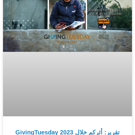
تقرير: أثركم خلال GivingTuesday 2023