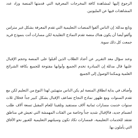
الرجوع إليها لمشاهدة كافة المخرجات المعرفية التي قدمتها المنصة وزاد عدد
المشاهدات فيها عن المليونين.
وتابع مدللة: إن الناس ألفوا المنصات التعليمية التي تقدم المعرفة بشكل غير متزامن
وألفو أيضا أن يكون هناك منصة تقدم النماذج التقليدية لكن مسارات أتت بنموذج فريد
جمعت كل ذلك سوية.
وعند سؤال معد التقرير عن أعداد الطلاب الذين أقبلوا على المنصة وحجم الإقبال
عليها قال مدللة إن المبادرة تخدم الجميع وأبوابها مفتوحة للجميع بكافة الشرائح
العلمية ويمكننا الوصول إلى الجميع.
وأضاف في بداية انطلاق المنصة لم يكن الناس متهيئين لهذا النوع من التعليم لكن مع
تقدم السنوات ومع ظهور نماذج النجاح تضاعف الإقبال بشكل كبير جداً فخلال ثلاث
سنوات خدمت مسارات ثمانية آلاف مستفيد وتلقينا للعام المقبل تسعة آلاف طلب
انضمام جديد، فالإقبال شديد جداً وخاصة من الفئات المهمشة التي تعيش في مناطق
تفتقد للخدمات التعليمية، فمسارات تكاد تكون وسيلتهم التعليمية للعبور نحو الآفاق
التي يأملون بها.